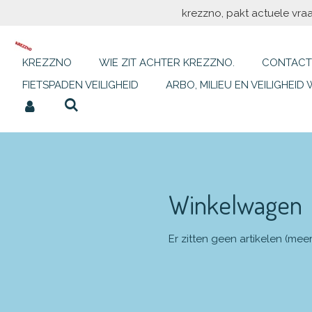
krezzno, pakt actuele vraa
Ga
direct
naar
de
KREZZNO
WIE ZIT ACHTER KREZZNO.
CONTACT
hoofdinhoud
FIETSPADEN VEILIGHEID
ARBO, MILIEU EN VEILIGHEID
Winkelwagen
Er zitten geen artikelen (mee