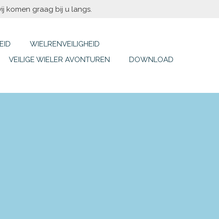
ij komen graag bij u langs.
EID
WIELRENVEILIGHEID
VEILIGE WIELER AVONTUREN
DOWNLOAD